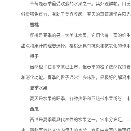
草莓是春季最受欢迎的水果之一。其外观鲜艳，口感
够增强免疫力，有助于美容养颜。春天的草莓通常在阳光
樱桃
樱桃是春季的另一大美味水果。它们含有丰富的维生
甜点和果汁的理想选择。樱桃还具有抗炎和抗氧化的作用
橙子
虽然橙子在冬季就已上市，但春季的橙子依然保持着
和消化功能。春季的橙子通常汁多味甜，是极好的解渴水
夏季水果
夏天是水果的旺季，各种热带和亚热带水果纷纷上市
西瓜
西瓜是夏季最具代表性的水果之一。它水分充足，口
质，能够有效补充体内流失的水分。西瓜中含有的番茄红