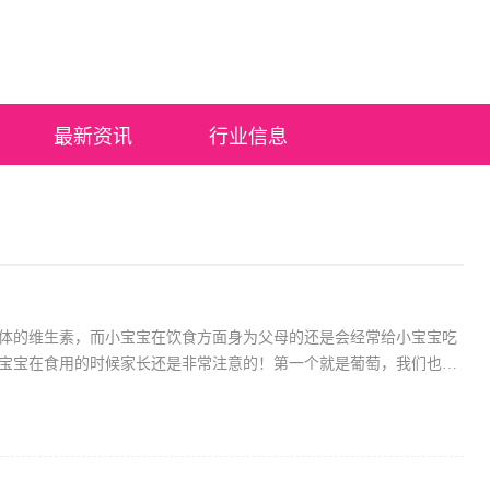
最新资讯
行业信息
体的维生素，而小宝宝在饮食方面身为父母的还是会经常给小宝宝吃
宝宝在食用的时候家长还是非常注意的！第一个就是葡萄，我们也知
富的营养物质，但是葡萄里面的籽却很多，小宝宝很容易误食