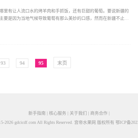
哪里有让人流口水的烤羊肉和手抓饭，还有巨甜的葡萄。要说新疆的
主要是因为当地气候导致葡萄有那么美妙的口感，然而在新疆不止葡
这几种水果也是很受欢迎的，不知道这几种水果中你吃过哪些
93
94
95
末页
新手指南 | 核心服务 | 关于我们 | 商务合作 |
015-2026 gdcicdf.com All Rights Reserved. 宫帝水果网 版权所有
鄂ICP备2023