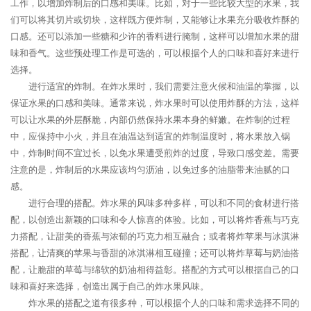
工作，以增加炸制后的口感和美味。比如，对于一些比较大型的水果，我
们可以将其切片或切块，这样既方便炸制，又能够让水果充分吸收炸酥的
口感。还可以添加一些糖和少许的香料进行腌制，这样可以增加水果的甜
味和香气。这些预处理工作是可选的，可以根据个人的口味和喜好来进行
选择。
进行适宜的炸制。在炸水果时，我们需要注意火候和油温的掌握，以
保证水果的口感和美味。通常来说，炸水果时可以使用炸酥的方法，这样
可以让水果的外层酥脆，内部仍然保持水果本身的鲜嫩。在炸制的过程
中，应保持中小火，并且在油温达到适宜的炸制温度时，将水果放入锅
中，炸制时间不宜过长，以免水果遭受煎炸的过度，导致口感变差。需要
注意的是，炸制后的水果应该均匀沥油，以免过多的油脂带来油腻的口
感。
进行合理的搭配。炸水果的风味多种多样，可以和不同的食材进行搭
配，以创造出新颖的口味和令人惊喜的体验。比如，可以将炸香蕉与巧克
力搭配，让甜美的香蕉与浓郁的巧克力相互融合；或者将炸苹果与冰淇淋
搭配，让清爽的苹果与香甜的冰淇淋相互碰撞；还可以将炸草莓与奶油搭
配，让脆甜的草莓与绵软的奶油相得益彰。搭配的方式可以根据自己的口
味和喜好来选择，创造出属于自己的炸水果风味。
炸水果的搭配之道有很多种，可以根据个人的口味和需求选择不同的