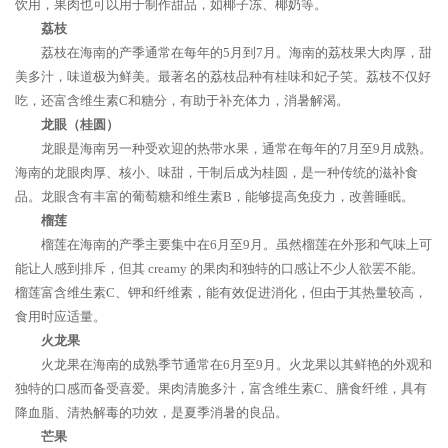
饮用，果肉也可以用于制作甜品，如椰子冻、椰奶等。
荔枝
荔枝在海南的产季通常在每年的5月到7月。海南的荔枝果大肉厚，甜
美多汁，味道极为鲜美。最著名的荔枝品种有桂味和妃子笑。荔枝不仅好
吃，还富含维生素C和糖分，有助于补充体力，消暑解渴。
龙眼（桂圆）
龙眼是海南另一种受欢迎的热带水果，通常在每年的7月至9月成熟。
海南的龙眼肉厚、核小、味甜，干制后成为桂圆，是一种传统的滋补食
品。龙眼含有丰富的葡萄糖和维生素B，能够提高免疫力，改善睡眠。
榴莲
榴莲在海南的产季主要集中在6月至9月。虽然榴莲在外形和气味上可
能让人感到排斥，但其 creamy 的果肉和独特的口感让不少人欲罢不能。
榴莲富含维生素C、钾和纤维素，能有效促进消化，但由于其热量较高，
食用时应适量。
火龙果
火龙果在海南的成熟季节通常在6月至9月。火龙果以其鲜艳的外观和
独特的口感而备受喜爱。果肉清脆多汁，富含维生素C、膳食纤维，具有
降血脂、清热解毒的功效，是夏季消暑的良品。
芒果