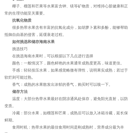
椰子、榴莲和芒果等水果富含钾、镁等矿物质，对维持心脏健康和正
常的生理功能至关重要。
抗氧化物质
很多热带水果含有丰富的抗氧化成分，如胡萝卜素和多酚，能够帮助
抵御自由基的侵害，延缓衰老过程。
如何挑选和储存海南水果
挑选技巧
在挑选海南水果时，可以根据以下几点进行选择
颜色：一般情况下，颜色鲜艳的水果通常成熟度更高，味道更佳。
手感：轻轻按压水果，如果感觉略微有弹性，说明果实成熟；若过于
软烂则可能过熟。
香气：成熟的水果散发出浓郁的香气，购买时可以嗅一下。
储存方法
温度：大部分热带水果最好在阴凉通风处保存，避免阳光直射，以防
变质。
冷藏：部分水果，如榴莲和芒果，成熟后可以放入冰箱冷藏，延长保
鲜期。
食用时机：热带水果的最佳食用时间是刚成熟时，营养成分最为丰