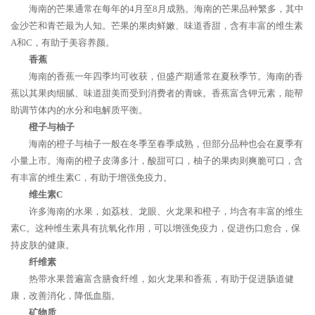
海南的芒果通常在每年的4月至8月成熟。海南的芒果品种繁多，其中
金沙芒和青芒最为人知。芒果的果肉鲜嫩、味道香甜，含有丰富的维生素
A和C，有助于美容养颜。
香蕉
海南的香蕉一年四季均可收获，但盛产期通常在夏秋季节。海南的香
蕉以其果肉细腻、味道甜美而受到消费者的青睐。香蕉富含钾元素，能帮
助调节体内的水分和电解质平衡。
橙子与柚子
海南的橙子与柚子一般在冬季至春季成熟，但部分品种也会在夏季有
小量上市。海南的橙子皮薄多汁，酸甜可口，柚子的果肉则爽脆可口，含
有丰富的维生素C，有助于增强免疫力。
维生素C
许多海南的水果，如荔枝、龙眼、火龙果和橙子，均含有丰富的维生
素C。这种维生素具有抗氧化作用，可以增强免疫力，促进伤口愈合，保
持皮肤的健康。
纤维素
热带水果普遍富含膳食纤维，如火龙果和香蕉，有助于促进肠道健
康，改善消化，降低血脂。
矿物质